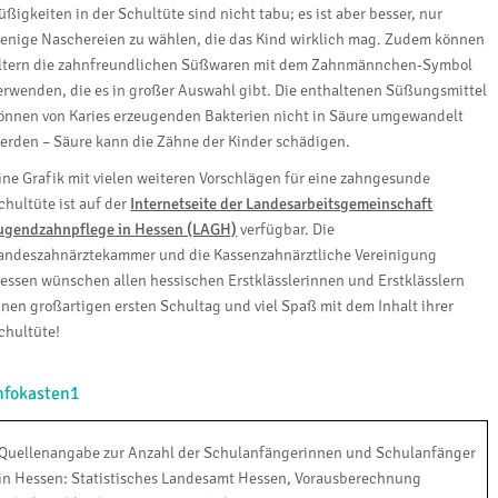
üßigkeiten in der Schultüte sind nicht tabu; es ist aber besser, nur
enige Naschereien zu wählen, die das Kind wirklich mag. Zudem können
ltern die zahnfreundlichen Süßwaren mit dem Zahnmännchen-Symbol
erwenden, die es in großer Auswahl gibt. Die enthaltenen Süßungsmittel
önnen von Karies erzeugenden Bakterien nicht in Säure umgewandelt
erden – Säure kann die Zähne der Kinder schädigen.
ine Grafik mit vielen weiteren Vorschlägen für eine zahngesunde
chultüte ist auf der
Internetseite der Landesarbeitsgemeinschaft
ugendzahnpflege in Hessen (LAGH)
verfügbar. Die
andeszahnärztekammer und die Kassenzahnärztliche Vereinigung
essen wünschen allen hessischen Erstklässlerinnen und Erstklässlern
inen großartigen ersten Schultag und viel Spaß mit dem Inhalt ihrer
chultüte!
nfokasten1
Quellenangabe zur Anzahl der Schulanfängerinnen und Schulanfänger
in Hessen: Statistisches Landesamt Hessen, Vorausberechnung