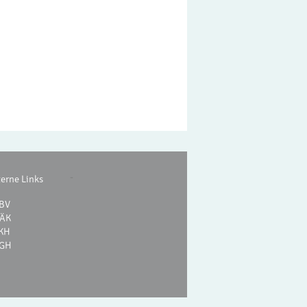
-
terne Links
BV
ÄK
KH
GH