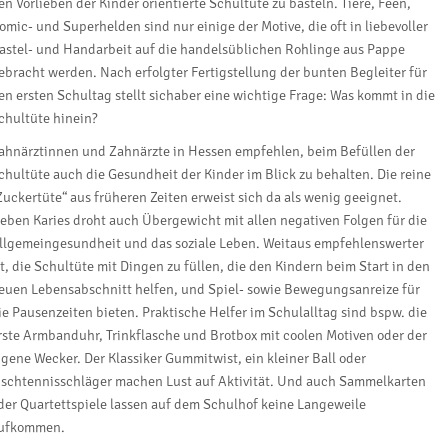
en Vorlieben der Kinder orientierte Schultüte zu basteln. Tiere, Feen,
omic- und Superhelden sind nur einige der Motive, die oft in liebevoller
astel- und Handarbeit auf die handelsüblichen Rohlinge aus Pappe
ebracht werden. Nach erfolgter Fertigstellung der bunten Begleiter für
en ersten Schultag stellt sichaber eine wichtige Frage: Was kommt in die
chultüte hinein?
ahnärztinnen und Zahnärzte in Hessen empfehlen, beim Befüllen der
chultüte auch die Gesundheit der Kinder im Blick zu behalten. Die reine
Zuckertüte“ aus früheren Zeiten erweist sich da als wenig geeignet.
eben Karies droht auch Übergewicht mit allen negativen Folgen für die
llgemeingesundheit und das soziale Leben. Weitaus empfehlenswerter
st, die Schultüte mit Dingen zu füllen, die den Kindern beim Start in den
euen Lebensabschnitt helfen, und Spiel- sowie Bewegungsanreize für
ie Pausenzeiten bieten. Praktische Helfer im Schulalltag sind bspw. die
rste Armbanduhr, Trinkflasche und Brotbox mit coolen Motiven oder der
igene Wecker. Der Klassiker Gummitwist, ein kleiner Ball oder
ischtennisschläger machen Lust auf Aktivität. Und auch Sammelkarten
der Quartettspiele lassen auf dem Schulhof keine Langeweile
ufkommen.