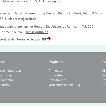
Schülerzahlen bis 2030, S. 15
Link zum PDF
assenzahnärztliche Vereinigung Hessen, Regina Lindhoff, Tel. 069 6607-
78, Mail:
presse@kzvh.de
andeszahnärztekammer Hessen, Dr. Veit Justus Rollmann, Tel. 069
27275-116, Mail:
presse@lzkh.de
ownload der Pressemeldung als PDF
esse
Mitglieder
Ex
essemeldungen
Anmelden
KZ
oschüren
Gutachter
BZ
essearchiv
Kreisstellen
LZ
darchiv
Vertreterversammlung
LA