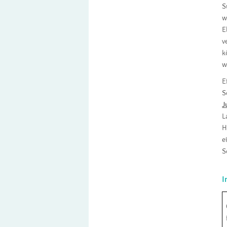
S
w
E
v
k
w
E
S
J
L
H
e
S
I