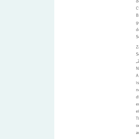
d
C
B
g
d
S
Z
S
„
N
A
i
n
d
e
e
T
o
a