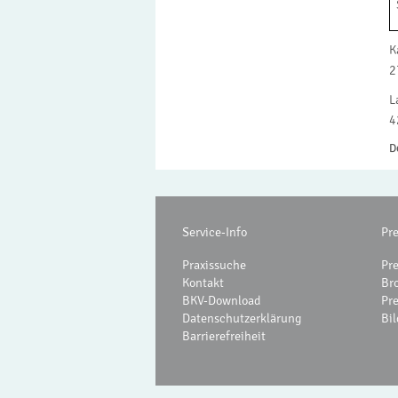
K
2
L
4
D
Service-Info
Pr
Praxissuche
Pr
Kontakt
Br
BKV-Download
Pr
Datenschutzerklärung
Bil
Barrierefreiheit