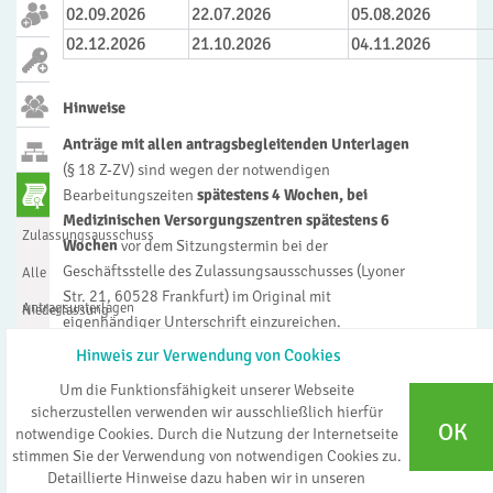
02.09.2026
22.07.2026
05.08.2026
02.12.2026
21.10.2026
04.11.2026
Hinweise
Anträge mit allen antragsbegleitenden Unterlagen
(§ 18 Z-ZV) sind wegen der notwendigen
Bearbeitungszeiten
spätestens 4 Wochen, bei
Medizinischen Versorgungszentren spätestens 6
Zulassungsausschuss
Wochen
vor dem Sitzungstermin bei der
Geschäftsstelle des Zulassungsausschusses (Lyoner
Alle
Str. 21, 60528 Frankfurt) im Original mit
Antragsunterlagen
Niederlassung
eigenhändiger Unterschrift einzureichen.
in
MVZ
Hinweis zur Verwendung von Cookies
Nach Fristablauf eingegangene Anträge werden
eigener
generell in die Tagesordnung der darauffolgenden
angestellte/r
Um die Funktionsfähigkeit unserer Webseite
Sitzung aufgenommen. Gleiches gilt für nicht
sicherzustellen verwenden wir ausschließlich hierfür
Praxis
Zahnärztin/Zahnarzt
Zahnarztregister
OK
notwendige Cookies. Durch die Nutzung der Internetseite
vollständig eingegangene Antragsunterlagen.
stimmen Sie der Verwendung von notwendigen Cookies zu.
Detaillierte Hinweise dazu haben wir in unseren