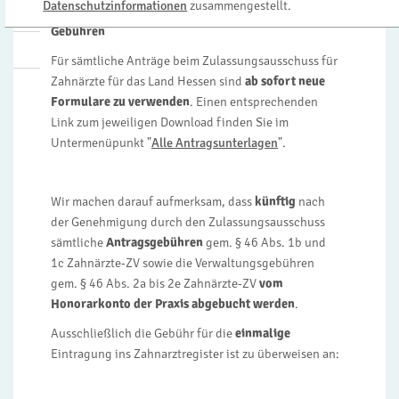
Datenschutzinformationen
zusammengestellt.
Hinweise zu den Anträgen und den anfallenden
Gebühren
Für sämtliche Anträge beim Zulassungsausschuss für
Zahnärzte für das Land Hessen sind
ab sofort neue
Formulare zu verwenden
. Einen entsprechenden
Link zum jeweiligen Download finden Sie im
Untermenüpunkt "
Alle Antragsunterlagen
".
Wir machen darauf aufmerksam, dass
künftig
nach
der Genehmigung durch den Zulassungsausschuss
sämtliche
Antragsgebühren
gem. § 46 Abs. 1b und
1c Zahnärzte-ZV sowie die Verwaltungsgebühren
gem. § 46 Abs. 2a bis 2e Zahnärzte-ZV
vom
Honorarkonto der Praxis abgebucht werden
.
Ausschließlich die Gebühr für die
einmalige
Eintragung ins Zahnarztregister ist zu überweisen an: