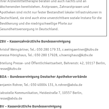
ihrer Arzneimitteltherapie beraten und auch nachts und an
Wochenenden bereitstehen. Arztpraxen, Zahnarztpraxen und
Apotheken sind nicht nur fester Bestandteil lokaler Infrastrukturen in
Deutschland, sie sind auch eine unverzichtbare soziale Instanz für die
Bevölkerung und die niedrigschwellige Pforte zur
Gesundheitsversorgung in Deutschland.
ZBV – Kassenzahnärztliche Bundesvereinigung
hristof Weingärtner, Tel.: 030 280 179 33, c.weingaertner@kzbv.de
anessa Hönighaus, Tel.: 030 280 17928, v.hoenighaus@kzbv.de
bteilung Presse- und Öffentlichkeitsarbeit, Behrenstr. 42, 10117 Berlin,
resse@kzbv.de
BDA – Bundesvereinigung Deutscher Apothekerverbände
enjamin Rohrer, Tel.: 030 40004 131, b.rohrer@abda.de
tabsstelle Kommunikation, Heidestraße 7, 10557 Berlin,
resse@abda.de
BV – Kassenärztliche Bundesvereinigung