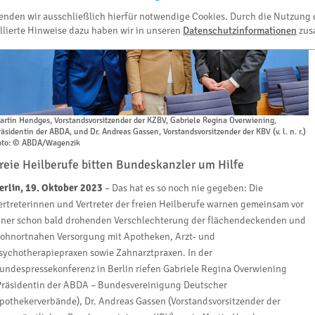
wenden wir ausschließlich hierfür notwendige Cookies. Durch die Nutzung 
llierte Hinweise dazu haben wir in unseren
Datenschutzinformationen
zus
artin Hendges, Vorstandsvorsitzender der KZBV, Gabriele Regina Overwiening,
räsidentin der ABDA, und Dr. Andreas Gassen, Vorstandsvorsitzender der KBV (v. l. n. r.)
oto: © ABDA/Wagenzik
reie Heilberufe bitten Bundeskanzler um Hilfe
erlin, 19. Oktober 2023
– Das hat es so noch nie gegeben: Die
ertreterinnen und Vertreter der freien Heilberufe warnen gemeinsam vor
iner schon bald drohenden Verschlechterung der flächendeckenden und
ohnortnahen Versorgung mit Apotheken, Arzt- und
sychotherapiepraxen sowie Zahnarztpraxen. In der
undespressekonferenz in Berlin riefen Gabriele Regina Overwiening
Präsidentin der ABDA – Bundesvereinigung Deutscher
pothekerverbände), Dr. Andreas Gassen (Vorstandsvorsitzender der