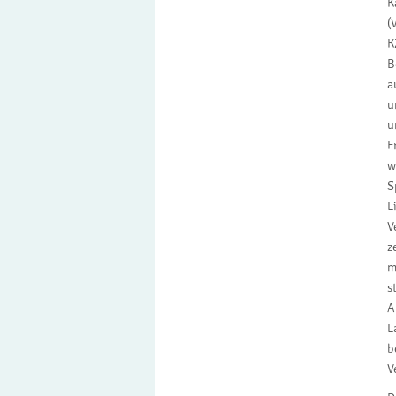
K
(
K
B
a
u
u
F
w
S
L
V
z
m
s
A
L
b
V