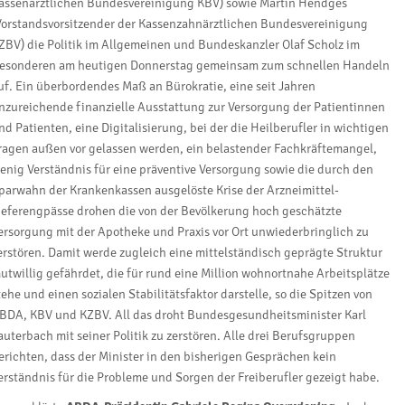
assenärztlichen Bundesvereinigung KBV) sowie Martin Hendges
Vorstandsvorsitzender der Kassenzahnärztlichen Bundesvereinigung
ZBV) die Politik im Allgemeinen und Bundeskanzler Olaf Scholz im
esonderen am heutigen Donnerstag gemeinsam zum schnellen Handeln
uf. Ein überbordendes Maß an Bürokratie, eine seit Jahren
nzureichende finanzielle Ausstattung zur Versorgung der Patientinnen
nd Patienten, eine Digitalisierung, bei der die Heilberufler in wichtigen
ragen außen vor gelassen werden, ein belastender Fachkräftemangel,
enig Verständnis für eine präventive Versorgung sowie die durch den
parwahn der Krankenkassen ausgelöste Krise der Arzneimittel-
ieferengpässe drohen die von der Bevölkerung hoch geschätzte
ersorgung mit der Apotheke und Praxis vor Ort unwiederbringlich zu
erstören. Damit werde zugleich eine mittelständisch geprägte Struktur
utwillig gefährdet, die für rund eine Million wohnortnahe Arbeitsplätze
tehe und einen sozialen Stabilitätsfaktor darstelle, so die Spitzen von
BDA, KBV und KZBV. All das droht Bundesgesundheitsminister Karl
auterbach mit seiner Politik zu zerstören. Alle drei Berufsgruppen
erichten, dass der Minister in den bisherigen Gesprächen kein
erständnis für die Probleme und Sorgen der Freiberufler gezeigt habe.