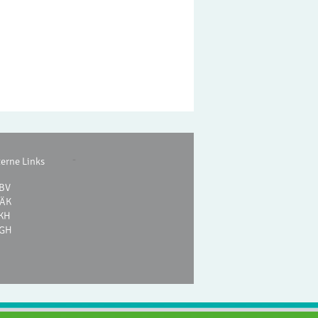
-
terne Links
BV
ÄK
KH
GH