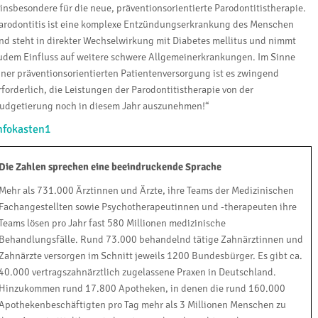
 insbesondere für die neue, präventionsorientierte Parodontitistherapie.
arodontitis ist eine komplexe Entzündungserkrankung des Menschen
nd steht in direkter Wechselwirkung mit Diabetes mellitus und nimmt
udem Einfluss auf weitere schwere Allgemeinerkrankungen. Im Sinne
iner präventionsorientierten Patientenversorgung ist es zwingend
rforderlich, die Leistungen der Parodontitistherapie von der
udgetierung noch in diesem Jahr auszunehmen!“
nfokasten1
Die Zahlen sprechen eine beeindruckende Sprache
Mehr als 731.000 Ärztinnen und Ärzte, ihre Teams der Medizinischen
Fachangestellten sowie Psychotherapeutinnen und -therapeuten ihre
Teams lösen pro Jahr fast 580 Millionen medizinische
Behandlungsfälle. Rund 73.000 behandelnd tätige Zahnärztinnen und
Zahnärzte versorgen im Schnitt jeweils 1200 Bundesbürger. Es gibt ca.
40.000 vertragszahnärztlich zugelassene Praxen in Deutschland.
Hinzukommen rund 17.800 Apotheken, in denen die rund 160.000
Apothekenbeschäftigten pro Tag mehr als 3 Millionen Menschen zu