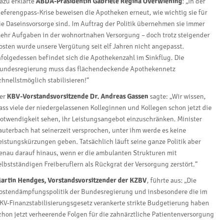
azu erklärte
ABDA-Präsidentin Gabriele Regina Overwiening
: „In der
ieferengpass-Krise beweisen die Apotheken erneut, wie wichtig sie für
ie Daseinsvorsorge sind. Im Auftrag der Politik übernehmen sie immer
ehr Aufgaben in der wohnortnahen Versorgung – doch trotz steigender
osten wurde unsere Vergütung seit elf Jahren nicht angepasst.
nfolgedessen befindet sich die Apothekenzahl im Sinkflug. Die
undesregierung muss das flächendeckende Apothekennetz
chnellstmöglich stabilisieren!“
er
KBV-Vorstandsvorsitzende Dr. Andreas Gassen
sagte: „Wir wissen,
ass viele der niedergelassenen Kolleginnen und Kollegen schon jetzt die
otwendigkeit sehen, ihr Leistungsangebot einzuschränken. Minister
auterbach hat seinerzeit versprochen, unter ihm werde es keine
eistungskürzungen geben. Tatsächlich läuft seine ganze Politik aber
enau darauf hinaus, wenn er die ambulanten Strukturen mit
elbstständigen Freiberuflern als Rückgrat der Versorgung zerstört.“
artin Hendges, Vorstandsvorsitzender der KZBV
, führte aus: „Die
ostendämpfungspolitik der Bundesregierung und insbesondere die im
KV-Finanzstabilisierungsgesetz verankerte strikte Budgetierung haben
chon jetzt verheerende Folgen für die zahnärztliche Patientenversorgung