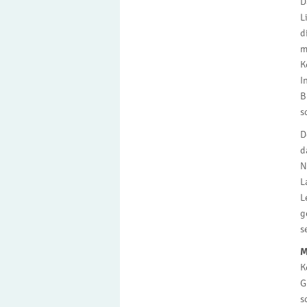
D
L
d
m
K
I
B
s
D
d
N
L
L
g
s
M
K
G
s