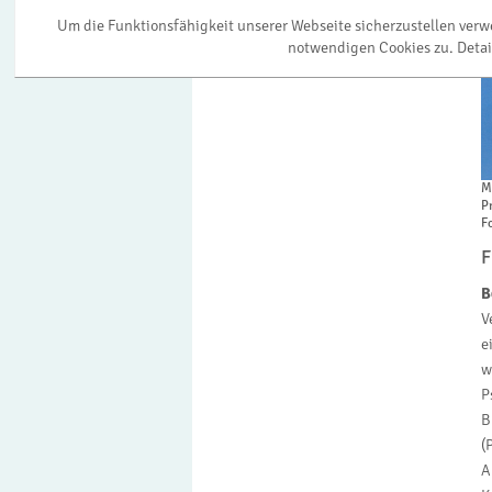
Um die Funktionsfähigkeit unserer Webseite sicherzustellen ver
notwendigen Cookies zu. Detai
M
P
F
F
B
V
e
w
P
B
(
A