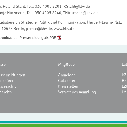
r. Roland Stahl, Tel.: 030 4005 2201, RStahl@kbv.de
anja Hinzmann, Tel.: 030 4005 2240, THinzmann@kbv.de
tabsbereich Strategie, Politik und Kommunikation, Herbert-Lewin-Platz
, 10623 Berlin, presse@kbv.de, www.kbv.de
ownload der Pressemeldung als PDF
esse
Mitglieder
Ex
essemeldungen
Anmelden
KZ
oschüren
Gutachter
BZ
essearchiv
Kreisstellen
LZ
darchiv
Vertreterversammlung
LA