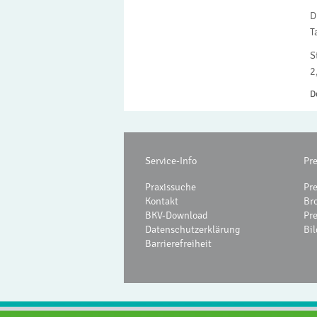
D
T
S
2
D
Service-Info
Pr
Praxissuche
Pr
Kontakt
Br
BKV-Download
Pr
Datenschutzerklärung
Bil
Barrierefreiheit