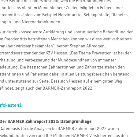
ieser Befund besonders deshalb, weil die Entzündungen des
ahnfleischs nicht im Mund bleiben: Zu den möglichen Folgen einer
arodontitis zählen zum Beispiel Herzinfarkte, Schlaganfälle, Diabetes,
ungen- und Nierenerkrankungen.
Nur durch konsequente Aufklärung und kontinuierliche Behandlung der
on Parodontitis betroffenen Menschen können wir diese weit verbreitete
rankheit wirksam bekämpfen“, betont Stephan Allroggen,
orstandsvorsitzender der KZV Hessen. „Das Thema Prävention ist bei der
rhaltung und Verbesserung der Mundgesundheit von immenser
edeutung. Die hessischen Zahnärztinnen und Zahnärzte stehen den
atientinnen und Patienten dabei in allen Leistungsbereichen beratend
nd unterstützend zur Seite. Dass sich Hessen auf einem guten Weg
efindet, zeigt auch der BARMER-Zahnreport 2022.“
nfokasten1
Der BARMER Zahnreport 2022: Datengrundlage
Datenbasis für die Analysen im BARMER Zahnreport 2022 waren
Sekundärdaten von rund 8,9 Millionen BARMER-Versicherten aus den