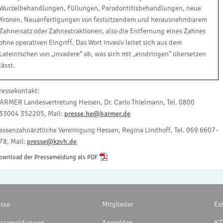
Wurzelbehandlungen, Füllungen, Parodontitisbehandlungen, neue
Kronen, Neuanfertigungen von festsitzendem und herausnehmbarem
Zahnersatz oder Zahnextraktionen, also die Entfernung eines Zahnes
ohne operativen Eingriff. Das Wort invasiv leitet sich aus dem
Lateinischen von „invadere“ ab, was sich mit „eindringen“ übersetzen
lässt.
ressekontakt:
ARMER Landesvertretung Hessen, Dr. Carlo Thielmann, Tel. 0800
33004 352205, Mail:
presse.he@barmer.de
assenzahnärztliche Vereinigung Hessen, Regina Lindhoff, Tel. 069 6607-
78, Mail:
presse@kzvh.de
ownload der Pressemeldung als PDF
esse
Mitglieder
Ex
essemeldungen
Anmelden
KZ