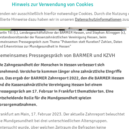
Hinweis zur Verwendung von Cookies
wenden wir ausschließlich hierfür notwendige Cookies. Durch die Nutzung 
llierte Hinweise dazu haben wir in unseren
Datenschutzinformationen
zus
artin Till (l.), Landesgeschäftsführer der BARMER Hessen, und Stephan Allroggen (r.),
orstandsvorsitzender der Kassenzahnärztlichen Vereinigung Hessen, beim
emeinsamen Pressegespräch zum Thema "Prävention statt Kuration? Zahlen, Daten
nd Erkenntnisse zur Mundgesundheit in Hessen"
emeinsames Pressegespräch von BARMER und KZVH
ie Zahngesundheit der Menschen in Hessen verbessert sich
unehmend: Versicherte kommen länger ohne zahnärztliche Eingriffe
us. Das ergab der BARMER Zahnreport 2022, den die BARMER Hessen
nd die Kassenzahnärztliche Vereinigung Hessen bei einem
ressegespräch am 17. Februar in Frankfurt thematisierten. Eine
ntscheidende Rolle für die Mundgesundheit spielen
orsorgemaßnahmen.
rankfurt am Main, 17. Februar 2023. Der aktuelle Zahnreport beleuchtet
ie Mundgesundheit bei drei unterschiedlichen Altersgruppen.
ntersucht wurde, über welchen Zeitraum die Befragten keine