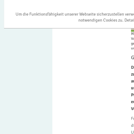
Um die Funktionsfähigkeit unserer Webseite sicherzustellen ver
notwendigen Cookies zu. Detai
M
V
g
u
G
D
z
a
u
P
e
V
F
d
U