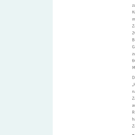
z
K
m
Z
2
B
G
z
6
M
D
„
n
Z
a
R
h
Z