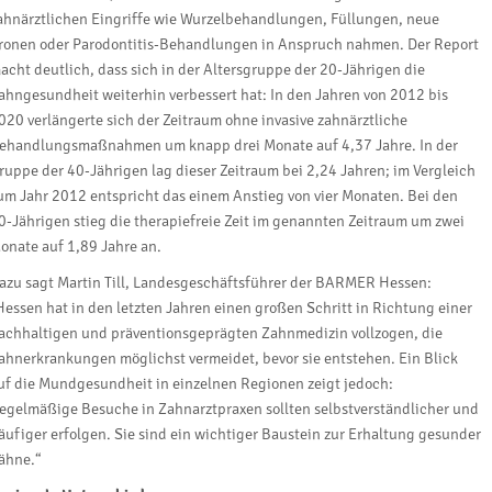
ahnärztlichen Eingriffe wie Wurzelbehandlungen, Füllungen, neue
ronen oder Parodontitis-Behandlungen in Anspruch nahmen. Der Report
acht deutlich, dass sich in der Altersgruppe der 20-Jährigen die
ahngesundheit weiterhin verbessert hat: In den Jahren von 2012 bis
020 verlängerte sich der Zeitraum ohne invasive zahnärztliche
ehandlungsmaßnahmen um knapp drei Monate auf 4,37 Jahre. In der
ruppe der 40-Jährigen lag dieser Zeitraum bei 2,24 Jahren; im Vergleich
um Jahr 2012 entspricht das einem Anstieg von vier Monaten. Bei den
0-Jährigen stieg die therapiefreie Zeit im genannten Zeitraum um zwei
onate auf 1,89 Jahre an.
azu sagt Martin Till, Landesgeschäftsführer der BARMER Hessen:
Hessen hat in den letzten Jahren einen großen Schritt in Richtung einer
achhaltigen und präventionsgeprägten Zahnmedizin vollzogen, die
ahnerkrankungen möglichst vermeidet, bevor sie entstehen. Ein Blick
uf die Mundgesundheit in einzelnen Regionen zeigt jedoch:
egelmäßige Besuche in Zahnarztpraxen sollten selbstverständlicher und
äufiger erfolgen. Sie sind ein wichtiger Baustein zur Erhaltung gesunder
ähne.“