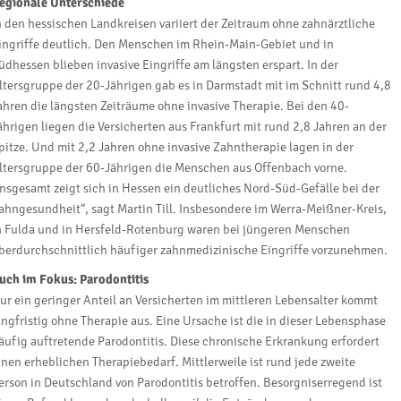
egionale Unterschiede
n den hessischen Landkreisen variiert der Zeitraum ohne zahnärztliche
ingriffe deutlich. Den Menschen im Rhein-Main-Gebiet und in
üdhessen blieben invasive Eingriffe am längsten erspart. In der
ltersgruppe der 20-Jährigen gab es in Darmstadt mit im Schnitt rund 4,8
ahren die längsten Zeiträume ohne invasive Therapie. Bei den 40-
ährigen liegen die Versicherten aus Frankfurt mit rund 2,8 Jahren an der
pitze. Und mit 2,2 Jahren ohne invasive Zahntherapie lagen in der
ltersgruppe der 60-Jährigen die Menschen aus Offenbach vorne.
Insgesamt zeigt sich in Hessen ein deutliches Nord-Süd-Gefälle bei der
ahngesundheit“, sagt Martin Till. Insbesondere im Werra-Meißner-Kreis,
n Fulda und in Hersfeld-Rotenburg waren bei jüngeren Menschen
berdurchschnittlich häufiger zahnmedizinische Eingriffe vorzunehmen.
uch im Fokus: Parodontitis
ur ein geringer Anteil an Versicherten im mittleren Lebensalter kommt
angfristig ohne Therapie aus. Eine Ursache ist die in dieser Lebensphase
äufig auftretende Parodontitis. Diese chronische Erkrankung erfordert
inen erheblichen Therapiebedarf. Mittlerweile ist rund jede zweite
erson in Deutschland von Parodontitis betroffen. Besorgniserregend ist