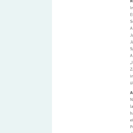
R
I
E
S
A
J
J
S
A
„
Z
i
ü
A
N
l
h
e
P