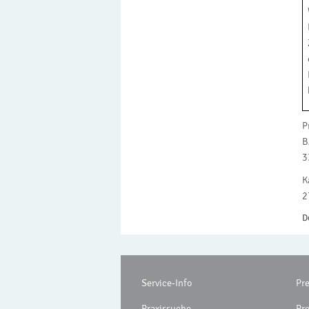
P
B
3
K
2
D
Service-Info
Pr
Praxissuche
Pr