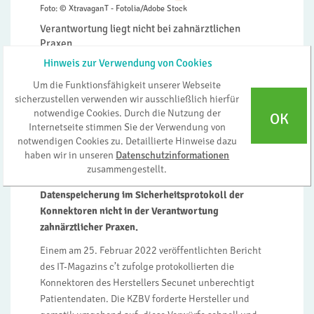
Foto: © XtravaganT - Fotolia/Adobe Stock
Verantwortung liegt nicht bei zahnärztlichen
Praxen
Hinweis zur Verwendung von Cookies
Frankfurt am Main, 5. April 2022. Vier Wochen
nach dem Bekanntwerden von
Um die Funktionsfähigkeit unserer Webseite
Datenschutzproblemen bei Konnektoren des
sicherzustellen verwenden wir ausschließlich hierfür
notwendige Cookies. Durch die Nutzung der
Herstellers Secunet hat das
OK
Internetseite stimmen Sie der Verwendung von
Bundesgesundheitsministerium (BMG) in einem
notwendigen Cookies zu. Detaillierte Hinweise dazu
Schreiben an die Kassenzahnärztliche
haben wir in unseren
Datenschutzinformationen
Bundesvereinigung (KZBV) Stellung bezogen:
zusammengestellt.
Demnach liegen Datenschutzprobleme bei der
Datenspeicherung im Sicherheitsprotokoll der
Konnektoren nicht in der Verantwortung
zahnärztlicher Praxen.
Einem am 25. Februar 2022 veröffentlichten Bericht
des IT-Magazins c’t zufolge protokollierten die
Konnektoren des Herstellers Secunet unberechtigt
Patientendaten. Die KZBV forderte Hersteller und