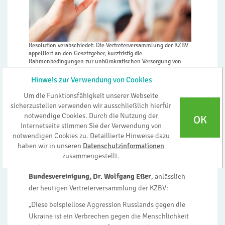
Resolution verabschiedet: Die Vertreterversammlung der KZBV
appelliert an den Gesetzgeber, kurzfristig die
Rahmenbedingungen zur unbürokratischen Versorgung von
Geflüchteten aus der Ukraine zu schaffen
Symbolfoto: luminastock_123rf
Hinweis zur Verwendung von Cookies
Der Berufsstand steht bereit, Schutzsuchende
Um die Funktionsfähigkeit unserer Webseite
unbürokratisch zu versorgen
sicherzustellen verwenden wir ausschließlich hierfür
notwendige Cookies. Durch die Nutzung der
OK
Köln/Berlin, 9. März 2022 – Die
Internetseite stimmen Sie der Verwendung von
Vertragszahnärzteschaft steht bereit, um Flüchtlinge
notwendigen Cookies zu. Detaillierte Hinweise dazu
aus der Ukraine schnell und unbürokratisch in
haben wir in unseren
Datenschutzinformationen
Deutschland zu versorgen. Das betonte der
zusammengestellt.
Vorsitzende des Vorstands der Kassenzahnärztlichen
Bundesvereinigung, Dr. Wolfgang Eßer
, anlässlich
der heutigen Vertreterversammlung der KZBV:
„Diese beispiellose Aggression Russlands gegen die
Ukraine ist ein Verbrechen gegen die Menschlichkeit