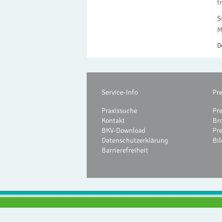
t
S
M
D
Service-Info
Pr
Praxissuche
Pr
Kontakt
Br
BKV-Download
Pr
Datenschutzerklärung
Bil
Barrierefreiheit