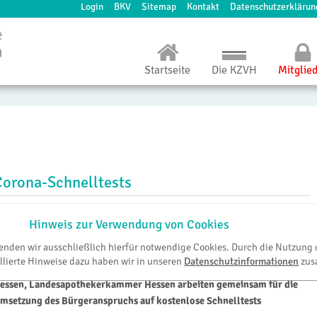
Login
BKV
Sitemap
Kontakt
Datenschutzerklärun
Startseite
Die KZVH
Mitglie
Corona-Schnelltests
essisches Ministerium für Soziales und Integration:
Hinweis zur Verwendung von Cookies
emeinsame Presseinformation vom 5. März 2021
wenden wir ausschließlich hierfür notwendige Cookies. Durch die Nutzung 
esundheitsministerium Hessen, Kommunale Spitzenverbände,
llierte Hinweise dazu haben wir in unseren
Datenschutzinformationen
zus
assenärztliche Vereinigung Hessen, Kassenzahnärztliche Vereinigung
essen, Landesapothekerkammer Hessen arbeiten gemeinsam für die
msetzung des Bürgeranspruchs auf kostenlose Schnelltests