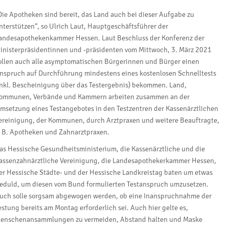
Die Apotheken sind bereit, das Land auch bei dieser Aufgabe zu
nterstützen“, so Ulrich Laut, Hauptgeschäftsführer der
andesapothekenkammer Hessen. Laut Beschluss der Konferenz der
inisterpräsidentinnen und -präsidenten vom Mittwoch, 3. März 2021
ollen auch alle asymptomatischen Bürgerinnen und Bürger einen
nspruch auf Durchführung mindestens eines kostenlosen Schnelltests
inkl. Bescheinigung über das Testergebnis) bekommen. Land,
ommunen, Verbände und Kammern arbeiten zusammen an der
msetzung eines Testangebotes in den Testzentren der Kassenärztlichen
ereinigung, der Kommunen, durch Arztpraxen und weitere Beauftragte,
. B. Apotheken und Zahnarztpraxen.
as Hessische Gesundheitsministerium, die Kassenärztliche und die
assenzahnärztliche Vereinigung, die Landesapothekerkammer Hessen,
er Hessische Städte- und der Hessische Landkreistag baten um etwas
eduld, um diesen vom Bund formulierten Testanspruch umzusetzen.
uch solle sorgsam abgewogen werden, ob eine Inanspruchnahme der
estung bereits am Montag erforderlich sei. Auch hier gelte es,
enschenansammlungen zu vermeiden, Abstand halten und Maske