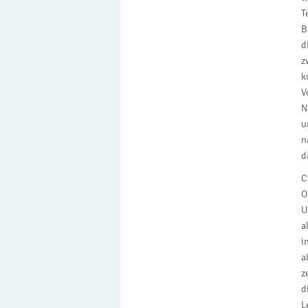
T
B
d
z
k
V
N
u
n
d
C
O
U
a
i
a
z
d
L