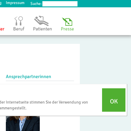
g
Impressum
Suche:
der
Beruf
Patienten
Presse
Ansprechpartnerinnen
OK
der Internetseite stimmen Sie der Verwendung von
ammengestellt.