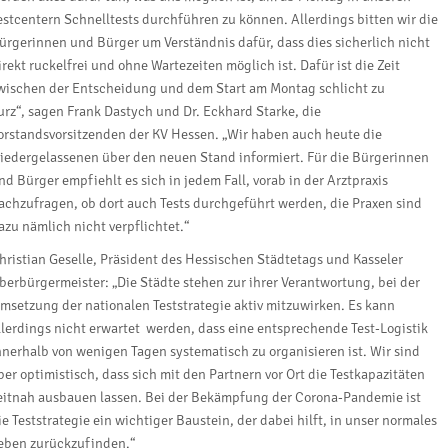
estcentern Schnelltests durchführen zu können. Allerdings bitten wir die
ürgerinnen und Bürger um Verständnis dafür, dass dies sicherlich nicht
irekt ruckelfrei und ohne Wartezeiten möglich ist. Dafür ist die Zeit
wischen der Entscheidung und dem Start am Montag schlicht zu
urz“, sagen Frank Dastych und Dr. Eckhard Starke, die
orstandsvorsitzenden der KV Hessen. „Wir haben auch heute die
iedergelassenen über den neuen Stand informiert. Für die Bürgerinnen
nd Bürger empfiehlt es sich in jedem Fall, vorab in der Arztpraxis
achzufragen, ob dort auch Tests durchgeführt werden, die Praxen sind
azu nämlich nicht verpflichtet.“
hristian Geselle, Präsident des Hessischen Städtetags und Kasseler
berbürgermeister: „Die Städte stehen zur ihrer Verantwortung, bei der
msetzung der nationalen Teststrategie aktiv mitzuwirken. Es kann
llerdings nicht erwartet werden, dass eine entsprechende Test-Logistik
nnerhalb von wenigen Tagen systematisch zu organisieren ist. Wir sind
ber optimistisch, dass sich mit den Partnern vor Ort die Testkapazitäten
eitnah ausbauen lassen. Bei der Bekämpfung der Corona-Pandemie ist
ie Teststrategie ein wichtiger Baustein, der dabei hilft, in unser normales
eben zurückzufinden.“