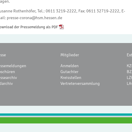
ragen.
usanne Rothenhöfer, Tel.: 0611 3219-2222, Fax: 0611 32719-2222, E-
ail: presse-corona@hsm.hessen.de
ownload der Pressemeldung als PDF
esse
Mitglieder
Ex
essemeldungen
Anmelden
KZ
oschüren
Gutachter
BZ
essearchiv
Kreisstellen
LZ
darchiv
Vertreterversammlung
LA