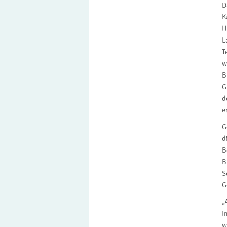
D
K
H
L
T
w
B
G
d
e
G
d
B
B
S
G
„
I
w