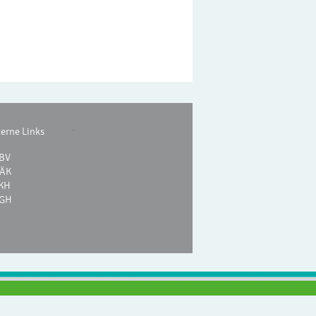
-
terne Links
BV
ÄK
KH
GH