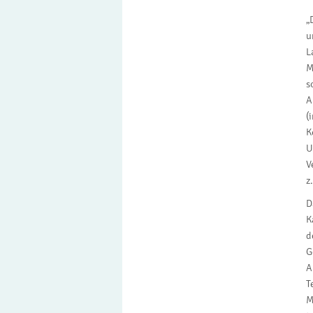
„
u
L
M
s
A
(
K
U
V
z
D
K
d
G
A
T
M