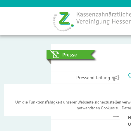
Menü
Presse
Pressemitteilung
H
Pressearchiv
G
Bildarchiv
Um die Funktionsfähigkeit unserer Webseite sicherzustellen ver
G
notwendigen Cookies zu. Detai
K
Presseverteiler
H
U