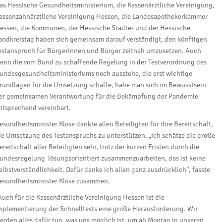
as Hessische Gesundheitsministerium, die Kassenärztliche Vereinigung,
assenzahnärztliche Vereinigung Hessen, die Landesapothekerkammer
essen, die Kommunen, der Hessische Städte- und der Hessische
andkreistag haben sich gemeinsam darauf verständigt, den künftigen
estanspruch für Bürgerinnen und Bürger zeitnah umzusetzen. Auch
enn die vom Bund zu schaffende Regelung in der Testverordnung des
undesgesundheitsministeriums noch ausstehe, die erst wichtige
rundlagen für die Umsetzung schaffe, habe man sich im Bewusstsein
er gemeinsamen Verantwortung für die Bekämpfung der Pandemie
ntsprechend vereinbart.
esundheitsminister Klose dankte allen Beteiligten für ihre Bereitschaft,
ie Umsetzung des Testanspruchs zu unterstützen. „Ich schätze die große
ereitschaft aller Beteiligten sehr, trotz der kurzen Fristen durch die
undesregelung lösungsorientiert zusammenzuarbeiten, das ist keine
elbstverständlichkeit. Dafür danke ich allen ganz ausdrücklich“, fasste
esundheitsminister Klose zusammen.
Auch für die Kassenärztliche Vereinigung Hessen ist die
mplementierung der Schnelltests eine große Herausforderung. Wir
erden alles dafür tun, was uns möglich ist, um ab Montag in unseren