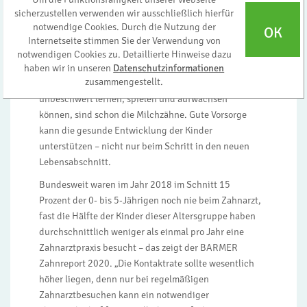
neue Umgebung, ein neuer Tagesablauf, neue
sicherzustellen verwenden wir ausschließlich hierfür
Freunde. Neues gibt es bei einigen Erstklässlern auch
notwendige Cookies. Durch die Nutzung der
OK
im Kindermund zu entdecken: Meist zeigen sich rund
Internetseite stimmen Sie der Verwendung von
um den 6. Geburtstag hinter den Milchzähnen die
notwendigen Cookies zu. Detaillierte Hinweise dazu
ersten bleibenden Backenzähne. Entscheidend dafür,
haben wir in unseren
Datenschutzinformationen
zusammengestellt.
dass sie gesund bleiben und die (Schul-)Kinder
unbeschwert lernen, spielen und aufwachsen
können, sind schon die Milchzähne. Gute Vorsorge
kann die gesunde Entwicklung der Kinder
unterstützen – nicht nur beim Schritt in den neuen
Lebensabschnitt.
Bundesweit waren im Jahr 2018 im Schnitt 15
Prozent der 0- bis 5-Jährigen noch nie beim Zahnarzt,
fast die Hälfte der Kinder dieser Altersgruppe haben
durchschnittlich weniger als einmal pro Jahr eine
Zahnarztpraxis besucht – das zeigt der BARMER
Zahnreport 2020. „Die Kontaktrate sollte wesentlich
höher liegen, denn nur bei regelmäßigen
Zahnarztbesuchen kann ein notwendiger