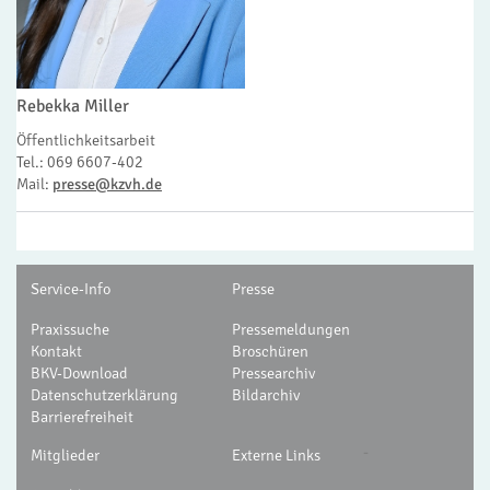
Rebekka Miller
Öffentlichkeitsarbeit
Tel.: 069 6607-402
Mail:
presse@kzvh.de
Service-Info
Presse
Praxissuche
Pressemeldungen
Kontakt
Broschüren
BKV-Download
Pressearchiv
Datenschutzerklärung
Bildarchiv
Barrierefreiheit
-
Mitglieder
Externe Links