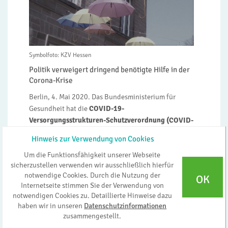
Symbolfoto: KZV Hessen
Politik verweigert dringend benötigte Hilfe in der
Corona-Krise
Berlin, 4. Mai 2020. Das Bundesministerium für
Gesundheit hat die
COVID-19-
Versorgungsstrukturen-Schutzverordnung (COVID-
19-VSt-SchutzV)
erlassen. Die
Kassenzahnärztliche
Hinweis zur Verwendung von Cookies
Bundesvereinigung (KZBV)
kritisiert, dass damit die
Um die Funktionsfähigkeit unserer Webseite
massiven negativen Auswirkungen der Corona-Krise
sicherzustellen verwenden wir ausschließlich hierfür
für die vertragszahnärztliche Versorgung in
notwendige Cookies. Durch die Nutzung der
OK
Deutschland nicht abgefedert werden und die
Internetseite stimmen Sie der Verwendung von
Verordnung nicht zur Sicherstellung einer
notwendigen Cookies zu. Detaillierte Hinweise dazu
flächendeckenden zahnärztlichen Versorgung
haben wir in unseren
Datenschutzinformationen
beiträgt. Die Regelung sieht – im Gegensatz zum
zusammengestellt.
ursprünglichen Entwurf – nur noch Liquiditätshilfen