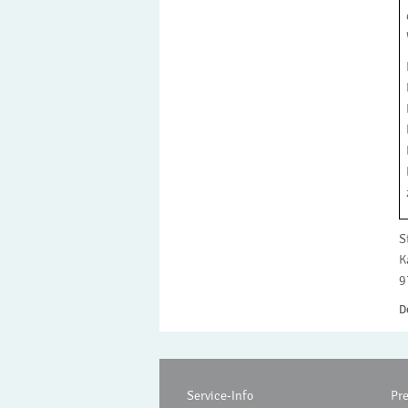
S
K
9
D
Service-Info
Pr