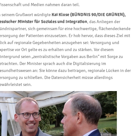
issenschaft und Medien nahmen daran teil.
n seinem Grußwort würdigte
Kai Klose
(BÜNDNIS 90/DIE GRÜNEN),
essischer Minister für Soziales und Integration
, das Anliegen der
ündnispartner, sich gemeinsam für eine hochwertige, flächendeckende
ersorgung der Patienten einzusetzen. Er hob hervor, dass dieses Ziel mit
lick auf regionale Gegebenheiten anzugehen sei: Versorgung und
xpertise vor Ort gelte es zu erhalten und zu stärken. Vor diesem
intergrund seien „zentralistische Vorgaben aus Berlin“ mit Sorge zu
etrachten. Der Minister sprach auch die Digitalisierung im
esundheitswesen an: Sie könne dazu beitragen, regionale Lücken in der
ersorgung zu schließen. Die Datensicherheit müsse allerdings
ewährleistet sein.