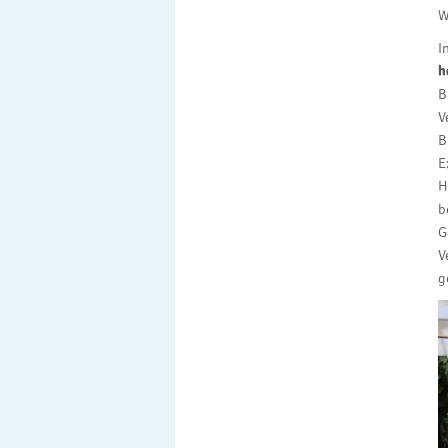
W
I
h
B
V
B
E
H
b
G
V
g