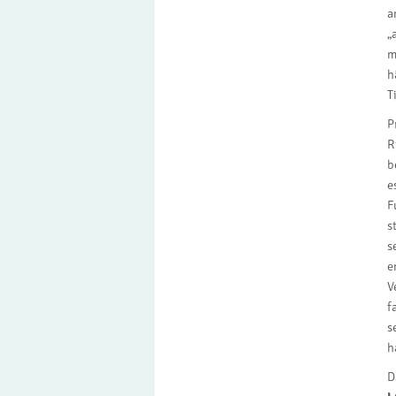
a
„
m
h
T
P
R
b
e
F
s
s
e
V
f
s
h
D