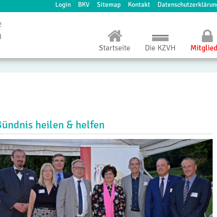
Login
BKV
Sitemap
Kontakt
Datenschutzerklärun
Startseite
Die KZVH
Mitglie
Bündnis heilen & helfen