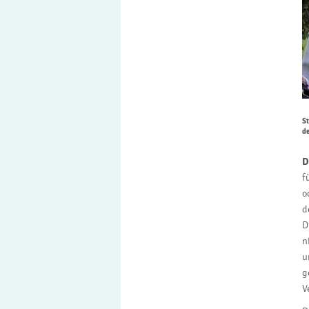
St
d
D
f
o
d
D
n
u
g
V