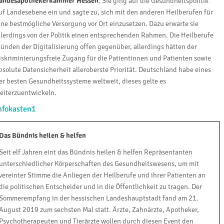
andesapothekerkammer Hessen
. Sie ging auf die Gesundheitspolitik
uf Landesebene ein und sagte zu, sich mit den anderen Heilberufen für
ine bestmögliche Versorgung vor Ort einzusetzen. Dazu erwarte sie
llerdings von der Politik einen entsprechenden Rahmen. Die Heilberufe
tünden der Digitalisierung offen gegenüber, allerdings hätten der
iskriminierungsfreie Zugang für die Patientinnen und Patienten sowie
bsolute Datensicherheit alleroberste Priorität. Deutschland habe eines
er besten Gesundheitssysteme weltweit, dieses gelte es
eiterzuentwickeln.
nfokasten1
Das Bündnis heilen & helfen
Seit elf Jahren eint das Bündnis heilen & helfen Repräsentanten
unterschiedlicher Körperschaften des Gesundheitswesens, um mit
vereinter Stimme die Anliegen der Heilberufe und ihrer Patienten an
die politischen Entscheider und in die Öffentlichkeit zu tragen. Der
Sommerempfang in der hessischen Landeshauptstadt fand am 21.
August 2019 zum sechsten Mal statt. Ärzte, Zahnärzte, Apotheker,
Psychotherapeuten und Tierärzte wollen durch diesen Event den