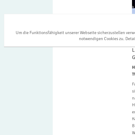
K
G
i
M
Um die Funktionsfähigkeit unserer Webseite sicherzustellen ver
(
notwendigen Cookies zu. Detai
S
L
G
H
T
F
s
n
H
e
K
B
W