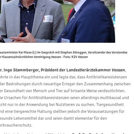
aatsminister Kai Klose (l.) im Gespräch mit Stephan Allroggen, Vorsitzender des Vorstandes
er Kassenzahnärztlichen Vereinigung Hessen - Foto: KZV Hessen
r. Ingo Stammberger, Präsident der Landestierärztekammer Hessen
,
ührte in das Hauptthema ein und legte dar, dass Antibiotikaresistenzen
der Bedrohungen durch neuartige Erreger den Zusammenhang zwischen
er Gesundheit von Mensch und Tier auf brisante Weise verdeutlichten.
ie Ursachen für Antibiotikaresistenzen seien allerdings multikausal und
icht nur in der Anwendung bei Nutztieren zu suchen. Tiergesundheit
nd eine tiergerechte Haltung stellten jedoch die Voraussetzungen für
esunde Lebensmittel dar und seien damit elementar für den
erbraucherschutz.