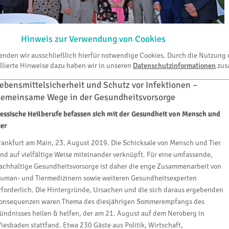
ai Klose,
hessischer Staatsminister für Soziales und Integration (3.v.r.) mit
astreferent und den
Repräsentanten der hessischen Heilberufe beim Sommerempfang
Hinweis zur Verwendung von Cookies
n Wiesbaden (v.l.n.r.): Prof. Dr. Andreas Hensel (BfR), Dr. Heike Winter (PTK Hessen), Dr.
ichael Frank (LZKH), Dr. Edgar Pinkowski (LÄKH), Ursula Funke
wenden wir ausschließlich hierfür notwendige Cookies. Durch die Nutzung 
Landesapothekerkammer Hessen), Stephan Allroggen (KZV Hessen) und Dr. Ingo
llierte Hinweise dazu haben wir in unseren
Datenschutzinformationen
zus
tammberger (LTK Hessen) - Foto: Bündnis heilen & helfen
ebensmittelsicherheit und Schutz vor Infektionen –
emeinsame Wege in der Gesundheitsvorsorge
essische Heilberufe befassen sich mit der Gesundheit von Mensch und
ier
rankfurt am Main, 23. August 2019. Die Schicksale von Mensch und Tier
ind auf vielfältige Weise miteinander verknüpft. Für eine umfassende,
achhaltige Gesundheitsvorsorge ist daher die enge Zusammenarbeit von
uman- und Tiermedizinern sowie weiteren Gesundheitsexperten
rforderlich. Die Hintergründe, Ursachen und die sich daraus ergebenden
onsequenzen waren Thema des diesjährigen Sommerempfangs des
ündnisses heilen & helfen, der am 21. August auf dem Neroberg in
iesbaden stattfand. Etwa 230 Gäste aus Politik, Wirtschaft,