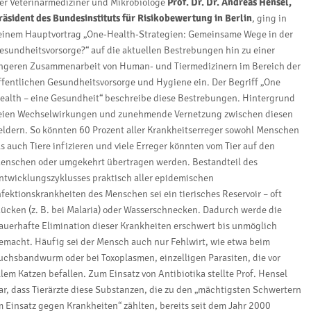
er Veterinärmediziner und Mikrobiologe
Prof. Dr. Dr. Andreas Hensel,
räsident des Bundesinstituts für Risikobewertung in Berlin
, ging in
einem Hauptvortrag „One-Health-Strategien: Gemeinsame Wege in der
esundheitsvorsorge?“ auf die aktuellen Bestrebungen hin zu einer
ngeren Zusammenarbeit von Human- und Tiermedizinern im Bereich der
ffentlichen Gesundheitsvorsorge und Hygiene ein. Der Begriff „One
ealth – eine Gesundheit“ beschreibe diese Bestrebungen. Hintergrund
eien Wechselwirkungen und zunehmende Vernetzung zwischen diesen
eldern. So könnten 60 Prozent aller Krankheitserreger sowohl Menschen
ls auch Tiere infizieren und viele Erreger könnten vom Tier auf den
enschen oder umgekehrt übertragen werden. Bestandteil des
ntwicklungszyklusses praktisch aller epidemischen
nfektionskrankheiten des Menschen sei ein tierisches Reservoir – oft
ücken (z. B. bei Malaria) oder Wasserschnecken. Dadurch werde die
auerhafte Elimination dieser Krankheiten erschwert bis unmöglich
emacht. Häufig sei der Mensch auch nur Fehlwirt, wie etwa beim
uchsbandwurm oder bei Toxoplasmen, einzelligen Parasiten, die vor
llem Katzen befallen. Zum Einsatz von Antibiotika stellte Prof. Hensel
ar, dass Tierärzte diese Substanzen, die zu den „mächtigsten Schwertern
m Einsatz gegen Krankheiten“ zählten, bereits seit dem Jahr 2000