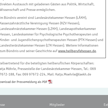
direkten Austausch mit geladenen Gästen aus Politik, Wirtschaft,
Wissenschaft und Presse ermöglichen.
Im Bündnis vereint sind Landesärztekammer Hessen (LÄKH),
Kassenzahnärztliche Vereinigung Hessen (KZV Hessen),
Landeszahnärztekammer Hessen (LZKH), Landesapothekerkammer
Hessen, Landeskammer für Psychologische Psychotherapeuten und
Kinder- und Jugendlichenpsychotherapeuten Hessen (PTK Hessen) und
Landestierärztekammer Hessen (LTK Hessen). Weitere Informationen
zum Bündnis und seiner Geschichte auf
www.heilberufehessen.de
.
tellvertretend für die beteiligten heilberuflichen Körperschaften:
atja Möhrle, Pressestelle der Landesärztekammer Hessen, Tel.: 069
7672-188, Fax: 069 97672-224, Mail: Katja.Moehrle@laekh.de
ownload der Pressemeldung als PDF
esse
Mitglieder
Ex