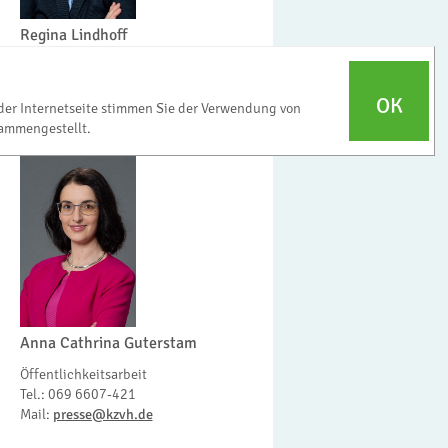
Regina Lindhoff
Referatsleiterin Öffentlichkeitsarbeit
Tel.: 069 6607-278
OK
Mail:
presse@kzvh.de
der Internetseite stimmen Sie der Verwendung von
ammengestellt.
Anna Cathrina Guterstam
Öffentlichkeitsarbeit
Tel.: 069 6607-421
Mail:
presse@kzvh.de