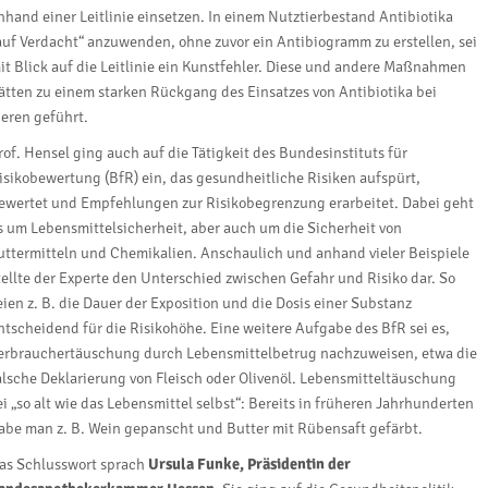
nhand einer Leitlinie einsetzen. In einem Nutztierbestand Antibiotika
auf Verdacht“ anzuwenden, ohne zuvor ein Antibiogramm zu erstellen, sei
it Blick auf die Leitlinie ein Kunstfehler. Diese und andere Maßnahmen
ätten zu einem starken Rückgang des Einsatzes von Antibiotika bei
ieren geführt.
rof. Hensel ging auch auf die Tätigkeit des Bundesinstituts für
isikobewertung (BfR) ein, das gesundheitliche Risiken aufspürt,
ewertet und Empfehlungen zur Risikobegrenzung erarbeitet. Dabei geht
s um Lebensmittelsicherheit, aber auch um die Sicherheit von
uttermitteln und Chemikalien. Anschaulich und anhand vieler Beispiele
tellte der Experte den Unterschied zwischen Gefahr und Risiko dar. So
eien z. B. die Dauer der Exposition und die Dosis einer Substanz
ntscheidend für die Risikohöhe. Eine weitere Aufgabe des BfR sei es,
erbrauchertäuschung durch Lebensmittelbetrug nachzuweisen, etwa die
alsche Deklarierung von Fleisch oder Olivenöl. Lebensmitteltäuschung
ei „so alt wie das Lebensmittel selbst“: Bereits in früheren Jahrhunderten
abe man z. B. Wein gepanscht und Butter mit Rübensaft gefärbt.
as Schlusswort sprach
Ursula Funke, Präsidentin der