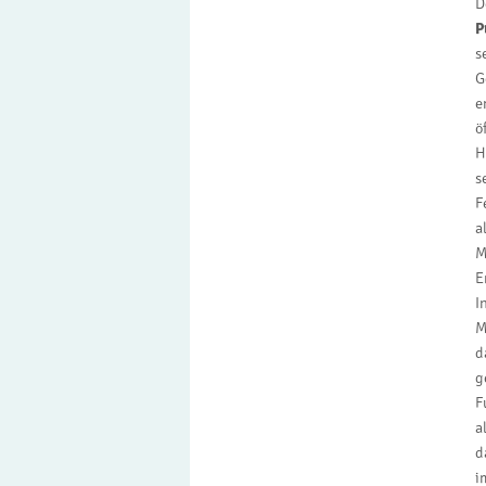
D
P
s
G
e
ö
H
s
F
a
M
E
I
M
d
g
F
a
d
i