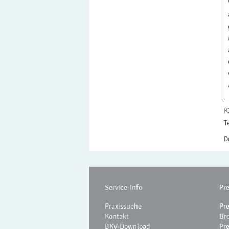
K
T
D
Service-Info
Pr
Praxissuche
Pr
Kontakt
Br
BKV-Download
Pr