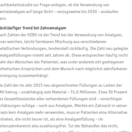
achbarkeitsstudie zur Frage vorlegen, ob die Verwendung von
entalamalgam auf lange Sicht – vorzugsweise bis 2030 – auslaufen
ann.
ückläufiger Trend bei Zahnamalgam
ach Zahlen der KZBV ist der Trend bei der Verwendung von Amalgam,
iner weichen, leicht formbaren Mischung aus verschiedenen
etallischen Verbindungen, tendenziell rückläufig. Die Zahl neu gelegter
malgamfüllungen nimmt seit Jahren ab. Diese entsprechen häufig nicht
ehr den Wünschen der Patienten, was unter anderem mit gestiegenen
sthetischen Ansprüchen und dem Wunsch nach möglichst zahnfarbener
ersorgung zusammenhängt.
ie Zahl der im Jahr 2015 neu abgerechneten Füllungen zu Lasten der
KV betrug – unabhängig vom Material – 51,6 Millionen. Etwa 30 Prozent
es Gesamtbestandes aller vorhandenen Füllungen sind – vorsichtigen
chätzungen zufolge – noch aus Amalgam. Möchte ein Zahnarzt in seiner
raxis kein Amalgam mehr verwenden, muss er Patienten eine Alternative
nbieten, die nicht teurer ist, als eine Amalgamfüllung – im
eitenzahnbereich also zuzahlungsfrei. Tut der Behandler das nicht,