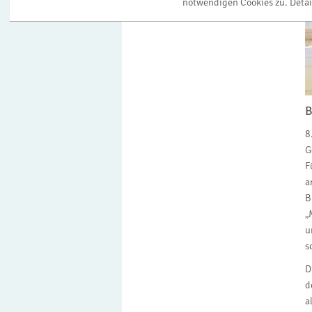
notwendigen Cookies zu. Detai
B
8
G
F
a
B
„
u
s
D
d
a