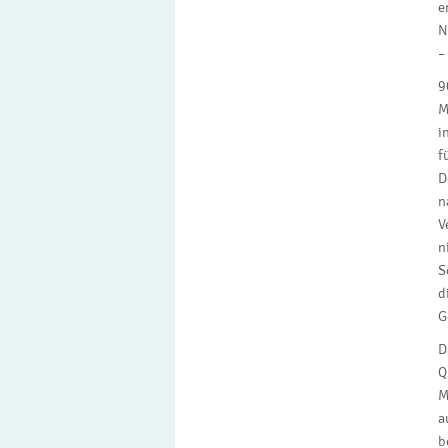
e
N
–
9
M
i
f
D
n
V
n
S
d
G
D
Q
M
a
b