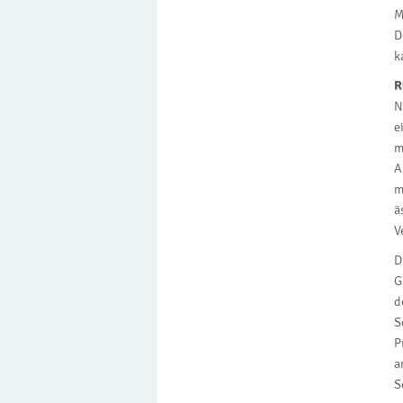
M
D
k
R
N
e
m
A
m
ä
V
D
G
d
S
P
a
S