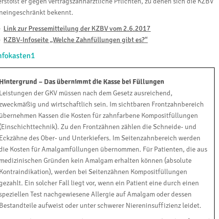
erstößt er gegen vertragszahnärztliche Pflichten, zu denen sich die KZBV
neingeschränkt bekennt.
►
Link zur Pressemitteilung der KZBV vom 2.6.2017
►
KZBV-Infoseite „Welche Zahnfüllungen gibt es?“
nfokasten1
Hintergrund – Das übernimmt die Kasse bei Füllungen
Leistungen der GKV müssen nach dem Gesetz ausreichend,
zweckmäßig und wirtschaftlich sein. Im sichtbaren Frontzahnbereich
übernehmen Kassen die Kosten für zahnfarbene Kompositfüllungen
(Einschichttechnik). Zu den Frontzähnen zählen die Schneide- und
Eckzähne des Ober- und Unterkiefers. Im Seitenzahnbereich werden
die Kosten für Amalgamfüllungen übernommen. Für Patienten, die aus
medizinischen Gründen kein Amalgam erhalten können (absolute
Kontraindikation), werden bei Seitenzähnen Kompositfüllungen
gezahlt. Ein solcher Fall liegt vor, wenn ein Patient eine durch einen
speziellen Test nachgewiesene Allergie auf Amalgam oder dessen
Bestandteile aufweist oder unter schwerer Niereninsuffizienz leidet.