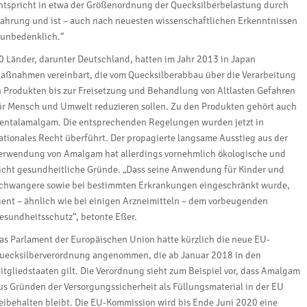
ntspricht in etwa der Größenordnung der Quecksilberbelastung durch
ahrung und ist – auch nach neuesten wissenschaftlichen Erkenntnissen
 unbedenklich.“
0 Länder, darunter Deutschland, hatten im Jahr 2013 in Japan
aßnahmen vereinbart, die vom Quecksilberabbau über die Verarbeitung
n Produkten bis zur Freisetzung und Behandlung von Altlasten Gefahren
ür Mensch und Umwelt reduzieren sollen. Zu den Produkten gehört auch
entalamalgam. Die entsprechenden Regelungen wurden jetzt in
ationales Recht überführt. Der propagierte langsame Ausstieg aus der
erwendung von Amalgam hat allerdings vornehmlich ökologische und
icht gesundheitliche Gründe. „Dass seine Anwendung für Kinder und
chwangere sowie bei bestimmten Erkrankungen eingeschränkt wurde,
ient – ähnlich wie bei einigen Arzneimitteln – dem vorbeugenden
esundheitsschutz“, betonte Eßer.
as Parlament der Europäischen Union hatte kürzlich die neue EU-
uecksilberverordnung angenommen, die ab Januar 2018 in den
itgliedstaaten gilt. Die Verordnung sieht zum Beispiel vor, dass Amalgam
us Gründen der Versorgungssicherheit als Füllungsmaterial in der EU
eibehalten bleibt. Die EU-Kommission wird bis Ende Juni 2020 eine