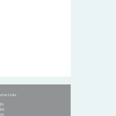
-
terne Links
BV
ÄK
KH