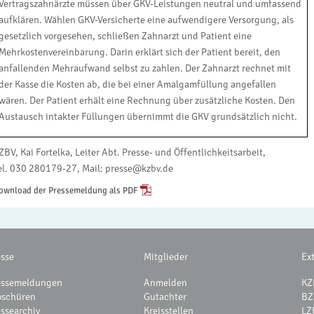
Vertragszahnärzte müssen über GKV-Leistungen neutral und umfassend
aufklären. Wählen GKV-Versicherte eine aufwendigere Versorgung, als
gesetzlich vorgesehen, schließen Zahnarzt und Patient eine
Mehrkostenvereinbarung. Darin erklärt sich der Patient bereit, den
anfallenden Mehraufwand selbst zu zahlen. Der Zahnarzt rechnet mit
der Kasse die Kosten ab, die bei einer Amalgamfüllung angefallen
wären. Der Patient erhält eine Rechnung über zusätzliche Kosten. Den
Austausch intakter Füllungen übernimmt die GKV grundsätzlich nicht.
ZBV, Kai Fortelka, Leiter Abt. Presse- und Öffentlichkeitsarbeit,
el. 030 280179-27, Mail: presse@kzbv.de
ownload der Pressemeldung als PDF
esse
Mitglieder
Ex
essemeldungen
Anmelden
KZ
oschüren
Gutachter
BZ
essearchiv
Kreisstellen
LZ