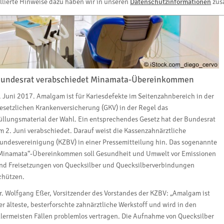
llierte Hinweise dazu haben wir in unseren
Datenschutzinformationen
zus
undesrat verabschiedet Minamata-Übereinkommen
. Juni 2017. Amalgam ist für Kariesdefekte im Seitenzahnbereich in der
esetzlichen Krankenversicherung (GKV) in der Regel das
üllungsmaterial der Wahl. Ein entsprechendes Gesetz hat der Bundesrat
m 2. Juni verabschiedet. Darauf weist die Kassenzahnärztliche
undesvereinigung (KZBV) in einer Pressemitteilung hin. Das sogenannte
Minamata“-Übereinkommen soll Gesundheit und Umwelt vor Emissionen
nd Freisetzungen von Quecksilber und Quecksilberverbindungen
chützen.
r. Wolfgang Eßer, Vorsitzender des Vorstandes der KZBV: „Amalgam ist
er älteste, besterforschte zahnärztliche Werkstoff und wird in den
llermeisten Fällen problemlos vertragen. Die Aufnahme von Quecksilber