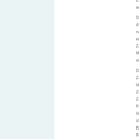
Z
w
D
d
n
e
Z
M
m
D
Z
V
Z
Z
P
V
ü
P
B