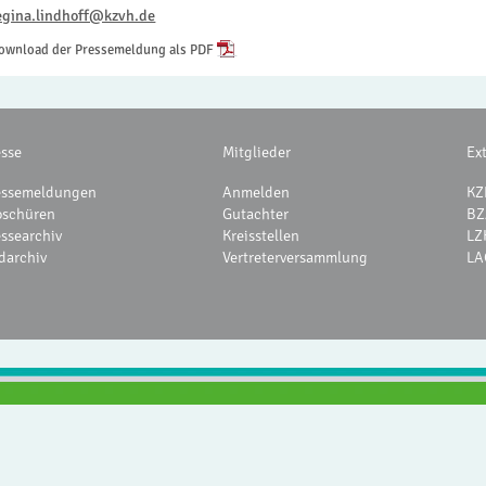
egina.lindhoff@kzvh.de
ownload der Pressemeldung als PDF
esse
Mitglieder
Ex
essemeldungen
Anmelden
KZ
oschüren
Gutachter
BZ
essearchiv
Kreisstellen
LZ
darchiv
Vertreterversammlung
LA