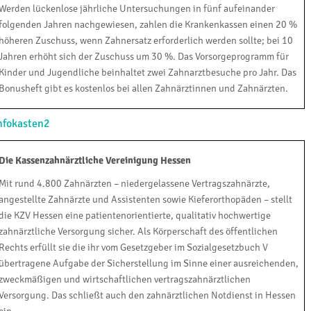
Werden lückenlose jährliche Untersuchungen in fünf aufeinander
folgenden Jahren nachgewiesen, zahlen die Krankenkassen einen 20 %
höheren Zuschuss, wenn Zahnersatz erforderlich werden sollte; bei 10
Jahren erhöht sich der Zuschuss um 30 %. Das Vorsorgeprogramm für
Kinder und Jugendliche beinhaltet zwei Zahnarztbesuche pro Jahr. Das
Bonusheft gibt es kostenlos bei allen Zahnärztinnen und Zahnärzten.
nfokasten2
Die Kassenzahnärztliche Vereinigung Hessen
Mit rund 4.800 Zahnärzten – niedergelassene Vertragszahnärzte,
angestellte Zahnärzte und Assistenten sowie Kieferorthopäden – stellt
die KZV Hessen eine patientenorientierte, qualitativ hochwertige
zahnärztliche Versorgung sicher. Als Körperschaft des öffentlichen
Rechts erfüllt sie die ihr vom Gesetzgeber im Sozialgesetzbuch V
übertragene Aufgabe der Sicherstellung im Sinne einer ausreichenden,
zweckmäßigen und wirtschaftlichen vertragszahnärztlichen
Versorgung. Das schließt auch den zahnärztlichen Notdienst in Hessen