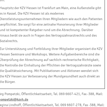
ein.
Hauptsitz der KZV Hessen ist Frankfurt am Main, eine Außenstelle gibt
es in Kassel. Die KZV Hessen ist als modernes
Dienstleistungsunternehmen ihren Mitgliedern wie auch den Patienten
verpflichtet. Sie sorgt für eine zeitnahe Honorierung ihrer Mitglieder
und ist kompetenter Ratgeber rund um die Abrechnung. Darüber
hinaus berät sie auch in Fragen des Vertragszahnarztrechts und des
Sozialrechts.
Zur Unterstützung und Fortbildung ihrer Mitglieder organisiert die KZV
Hessen Seminare und Workshops. Weitere Aufgabenbereiche sind die
Überprüfung der Abrechnung auf sachlich-rechnerische Richtigkeit,
die Kontrolle der Einhaltung der Pflichten der Vertragszahnärzte sowie
die Qualitätssicherung. Mit Publikationen und Aktionen wendet sich
die KZV Hessen zur Verbesserung der Mundgesundheit auch direkt an
die Bürger.
örg Pompetzki, Öffentlichkeitsarbeit, Tel. 069 6607-421, Fax -388, Mail:
pompetzki@kzvh.de
egina Lindhoff, Öffentlichkeitsarbeit, Tel. 069 6607-278, Fax -388, Mail: