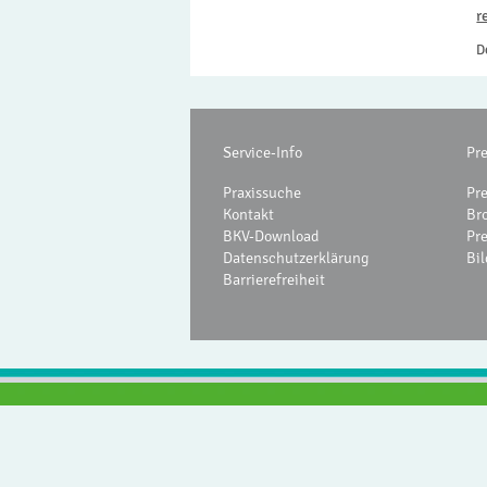
r
D
Service-Info
Pr
Praxissuche
Pr
Kontakt
Br
BKV-Download
Pr
Datenschutzerklärung
Bil
Barrierefreiheit