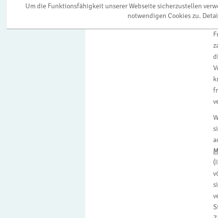
Um die Funktionsfähigkeit unserer Webseite sicherzustellen ver
K
notwendigen Cookies zu. Detai
s
F
z
d
V
k
f
v
W
s
a
M
(
v
s
v
S