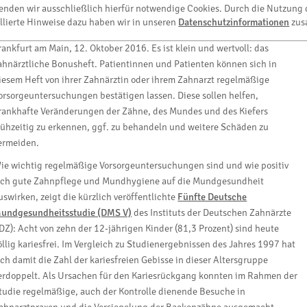
wenden wir ausschließlich hierfür notwendige Cookies. Durch die Nutzung 
raftvoll zubeißen können Kinder, Jugendliche und Erwachsene, wenn sie ihre Zähne
llierte Hinweise dazu haben wir in unseren
Datenschutzinformationen
zus
orgsam pflegen und regelmäßig kontrollieren lassen - Foto: KZV Hessen
rankfurt am Main, 12. Oktober 2016. Es ist klein und wertvoll: das
ahnärztliche Bonusheft. Patientinnen und Patienten können sich in
iesem Heft von ihrer Zahnärztin oder ihrem Zahnarzt regelmäßige
orsorgeuntersuchungen bestätigen lassen. Diese sollen helfen,
rankhafte Veränderungen der Zähne, des Mundes und des Kiefers
rühzeitig zu erkennen, ggf. zu behandeln und weitere Schäden zu
ermeiden.
ie wichtig regelmäßige Vorsorgeuntersuchungen sind und wie positiv
ich gute Zahnpflege und Mundhygiene auf die Mundgesundheit
uswirken, zeigt die kürzlich veröffentlichte
Fünfte Deutsche
undgesundheitsstudie (DMS V)
des Instituts der Deutschen Zahnärzte
IDZ): Acht von zehn der 12-jährigen Kinder (81,3 Prozent) sind heute
öllig kariesfrei. Im Vergleich zu Studienergebnissen des Jahres 1997 hat
ich damit die Zahl der kariesfreien Gebisse in dieser Altersgruppe
erdoppelt. Als Ursachen für den Kariesrückgang konnten im Rahmen der
tudie regelmäßige, auch der Kontrolle dienende Besuche in