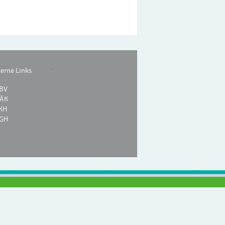
-
terne Links
BV
ÄK
KH
GH