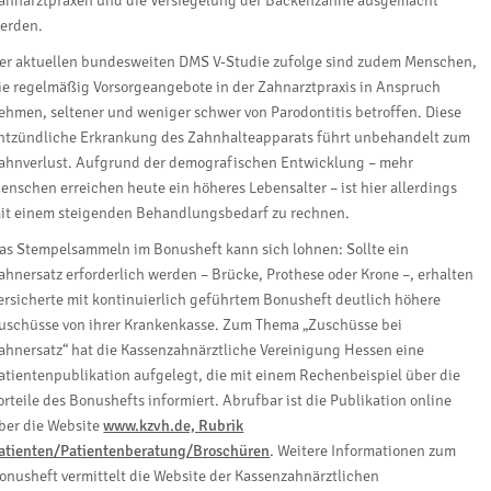
ahnarztpraxen und die Versiegelung der Backenzähne ausgemacht
erden.
er aktuellen bundesweiten DMS V-Studie zufolge sind zudem Menschen,
ie regelmäßig Vorsorgeangebote in der Zahnarztpraxis in Anspruch
ehmen, seltener und weniger schwer von Parodontitis betroffen. Diese
ntzündliche Erkrankung des Zahnhalteapparats führt unbehandelt zum
ahnverlust. Aufgrund der demografischen Entwicklung – mehr
enschen erreichen heute ein höheres Lebensalter – ist hier allerdings
it einem steigenden Behandlungsbedarf zu rechnen.
as Stempelsammeln im Bonusheft kann sich lohnen: Sollte ein
ahnersatz erforderlich werden – Brücke, Prothese oder Krone –, erhalten
ersicherte mit kontinuierlich geführtem Bonusheft deutlich höhere
uschüsse von ihrer Krankenkasse. Zum Thema „Zuschüsse bei
ahnersatz“ hat die Kassenzahnärztliche Vereinigung Hessen eine
atientenpublikation aufgelegt, die mit einem Rechenbeispiel über die
orteile des Bonushefts informiert. Abrufbar ist die Publikation online
ber die Website
www.kzvh.de, Rubrik
atienten/Patientenberatung/Broschüren
. Weitere Informationen zum
onusheft vermittelt die Website der Kassenzahnärztlichen