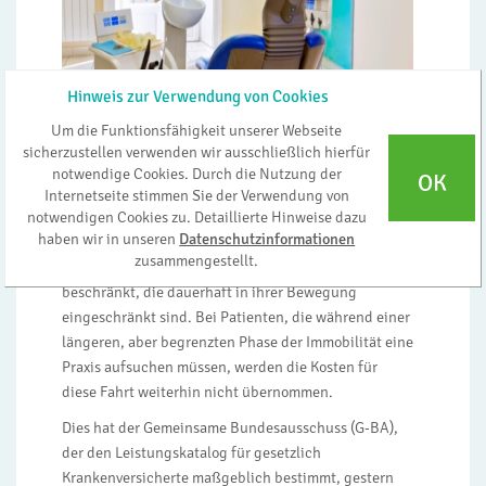
Hinweis zur Verwendung von Cookies
Um die Funktionsfähigkeit unserer Webseite
sicherzustellen verwenden wir ausschließlich hierfür
Nur geringe Verbesserung der Versorgung
notwendige Cookies. Durch die Nutzung der
OK
Frankfurt am Main, 25. Februar 2016. Auch zukünftig
Internetseite stimmen Sie der Verwendung von
bleiben von der gesetzlichen Krankenversicherung
notwendigen Cookies zu. Detaillierte Hinweise dazu
haben wir in unseren
Datenschutzinformationen
(GKV) bezahlte Fahrten in die zahnärztliche Praxis ein
zusammengestellt.
Ausnahmefall und auf Patientinnen und Patienten
beschränkt, die dauerhaft in ihrer Bewegung
eingeschränkt sind. Bei Patienten, die während einer
längeren, aber begrenzten Phase der Immobilität eine
Praxis aufsuchen müssen, werden die Kosten für
diese Fahrt weiterhin nicht übernommen.
Dies hat der Gemeinsame Bundesausschuss (G-BA),
der den Leistungskatalog für gesetzlich
Krankenversicherte maßgeblich bestimmt, gestern