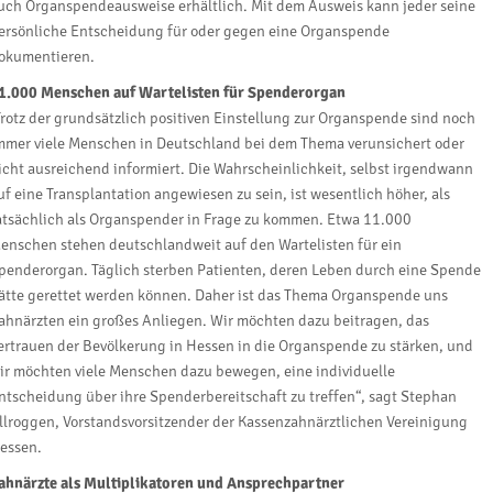
uch Organspendeausweise erhältlich. Mit dem Ausweis kann jeder seine
ersönliche Entscheidung für oder gegen eine Organspende
okumentieren.
1.000 Menschen auf Wartelisten für Spenderorgan
Trotz der grundsätzlich positiven Einstellung zur Organspende sind noch
mmer viele Menschen in Deutschland bei dem Thema verunsichert oder
icht ausreichend informiert. Die Wahrscheinlichkeit, selbst irgendwann
uf eine Transplantation angewiesen zu sein, ist wesentlich höher, als
atsächlich als Organspender in Frage zu kommen. Etwa 11.000
enschen stehen deutschlandweit auf den Wartelisten für ein
penderorgan. Täglich sterben Patienten, deren Leben durch eine Spende
ätte gerettet werden können. Daher ist das Thema Organspende uns
ahnärzten ein großes Anliegen. Wir möchten dazu beitragen, das
ertrauen der Bevölkerung in Hessen in die Organspende zu stärken, und
ir möchten viele Menschen dazu bewegen, eine individuelle
ntscheidung über ihre Spenderbereitschaft zu treffen“, sagt Stephan
llroggen, Vorstandsvorsitzender der Kassenzahnärztlichen Vereinigung
essen.
ahnärzte als Multiplikatoren und Ansprechpartner