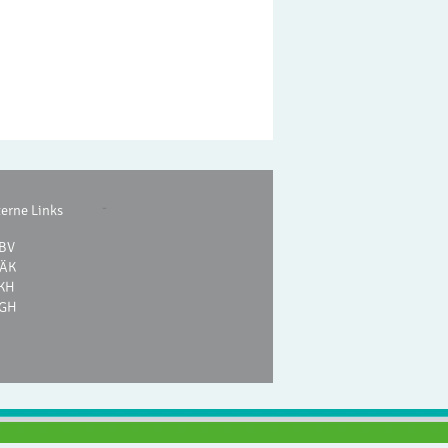
-
terne Links
BV
ÄK
KH
GH