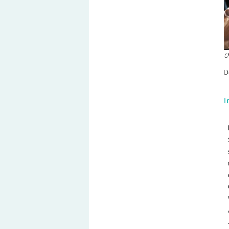
O
D
I