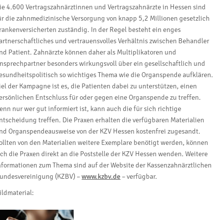
ie 4.600 Vertragszahnärztinnen und Vertragszahnärzte in Hessen sind
ür die zahnmedizinische Versorgung von knapp 5,2 Millionen gesetzlich
rankenversicherten zuständig. In der Regel besteht ein enges
artnerschaftliches und vertrauensvolles Verhältnis zwischen Behandler
nd Patient. Zahnärzte können daher als Multiplikatoren und
nsprechpartner besonders wirkungsvoll über ein gesellschaftlich und
esundheitspolitisch so wichtiges Thema wie die Organspende aufklären.
iel der Kampagne ist es, die Patienten dabei zu unterstützen, einen
ersönlichen Entschluss für oder gegen eine Organspende zu treffen.
enn nur wer gut informiert ist, kann auch die für sich richtige
ntscheidung treffen. Die Praxen erhalten die verfügbaren Materialien
nd Organspendeausweise von der KZV Hessen kostenfrei zugesandt.
ollten von den Materialien weitere Exemplare benötigt werden, können
ich die Praxen direkt an die Poststelle der KZV Hessen wenden. Weitere
nformationen zum Thema sind auf der Website der Kassenzahnärztlichen
undesvereinigung (KZBV) –
www.kzbv.de
– verfügbar.
ildmaterial: