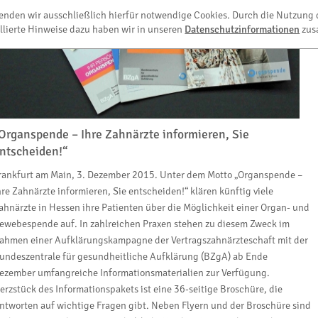
wenden wir ausschließlich hierfür notwendige Cookies. Durch die Nutzung 
llierte Hinweise dazu haben wir in unseren
Datenschutzinformationen
zus
Organspende – Ihre Zahnärzte informieren, Sie
ntscheiden!“
rankfurt am Main, 3. Dezember 2015. Unter dem Motto „Organspende –
hre Zahnärzte informieren, Sie entscheiden!“ klären künftig viele
ahnärzte in Hessen ihre Patienten über die Möglichkeit einer Organ- und
ewebespende auf. In zahlreichen Praxen stehen zu diesem Zweck im
ahmen einer Aufklärungskampagne der Vertragszahnärzteschaft mit der
undeszentrale für gesundheitliche Aufklärung (BZgA) ab Ende
ezember umfangreiche Informationsmaterialien zur Verfügung.
erzstück des Informationspakets ist eine 36-seitige Broschüre, die
ntworten auf wichtige Fragen gibt. Neben Flyern und der Broschüre sind