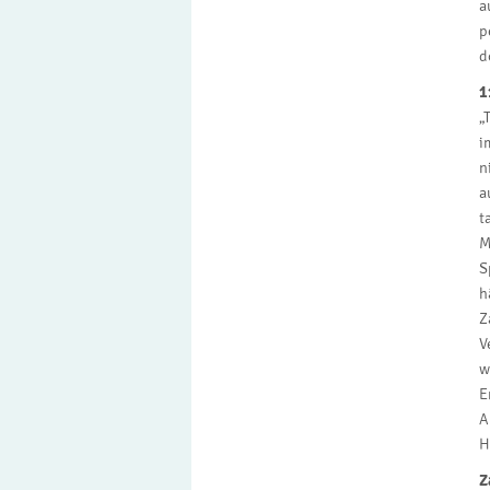
a
p
d
1
„
i
n
a
t
M
S
h
Z
V
w
E
A
H
Z