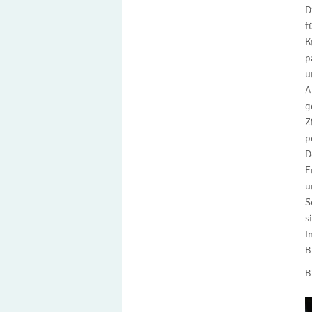
D
f
K
p
u
A
g
Z
p
D
E
u
S
s
I
B
B