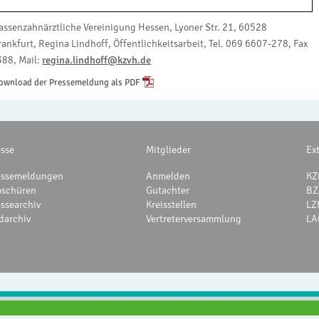
assenzahnärztliche Vereinigung Hessen, Lyoner Str. 21, 60528
rankfurt, Regina Lindhoff, Öffentlichkeitsarbeit, Tel. 069 6607-278, Fax
388, Mail:
regina.lindhoff@kzvh.de
ownload der Pressemeldung als PDF
esse
Mitglieder
Ex
essemeldungen
Anmelden
KZ
oschüren
Gutachter
BZ
essearchiv
Kreisstellen
LZ
darchiv
Vertreterversammlung
LA