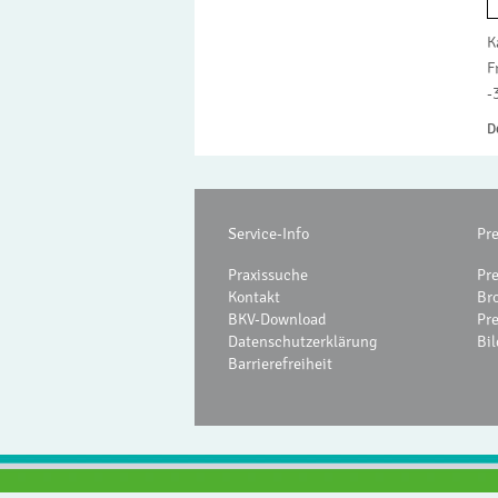
K
F
-
D
Service-Info
Pr
Praxissuche
Pr
Kontakt
Br
BKV-Download
Pr
Datenschutzerklärung
Bil
Barrierefreiheit