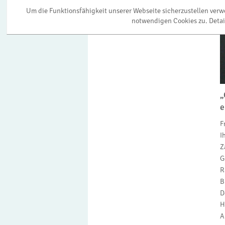
Um die Funktionsfähigkeit unserer Webseite sicherzustellen ver
notwendigen Cookies zu. Detai
„
e
F
I
Z
G
R
B
D
H
A