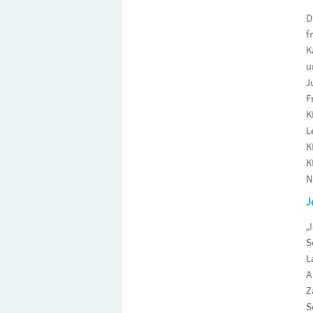
D
f
K
u
J
F
K
L
K
K
N
J
„
S
L
A
Z
S