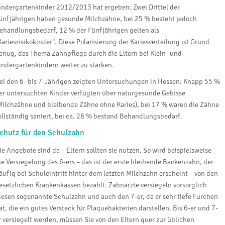
indergartenkinder 2012/2013 hat ergeben: Zwei Drittel der
ünfjährigen haben gesunde Milchzähne, bei 25 % besteht jedoch
ehandlungsbedarf, 12 % der Fünfjährigen gelten als
Kariesrisikokinder“. Diese Polarisierung der Kariesverteilung ist Grund
enug, das Thema Zahnpflege durch die Eltern bei Klein- und
indergartenkindern weiter zu stärken.
ei den 6- bis 7-Jährigen zeigten Untersuchungen in Hessen: Knapp 55 %
er untersuchten Kinder verfügten über naturgesunde Gebisse
Milchzähne und bleibende Zähne ohne Karies), bei 17 % waren die Zähne
ollständig saniert, bei ca. 28 % bestand Behandlungsbedarf.
chutz für den Schulzahn
ie Angebote sind da – Eltern sollten sie nutzen. So wird beispielsweise
ie Versiegelung des 6-ers – das ist der erste bleibende Backenzahn, der
äufig bei Schuleintritt hinter dem letzten Milchzahn erscheint – von den
esetzlichen Krankenkassen bezahlt. Zahnärzte versiegeln vorsorglich
iesen sogenannte Schulzahn und auch den 7-er, da er sehr tiefe Furchen
at, die ein gutes Versteck für Plaquebakterien darstellen. Bis 6-er und 7-
r versiegelt werden, müssen Sie von den Eltern quer zur üblichen