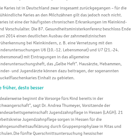
ie Karies ist in Deutschland zwar insgesamt zurückgegangen – für die
rühkindliche Karies an den Milchzähnen gilt das jedoch noch nicht.
aries ist eine der häufigsten chronischen Erkrankungen im Kleinkind-
nd Vorschulalter. Die 87. Gesundheitsministerkonferenz beschloss Ende
uni 2014 einen deutlichen Ausbau der zahnmedizinischen
rüherkennung bei Kleinkindern, z. B. eine Vernetzung mit den
inderuntersuchungen U6 (10.-12. Lebensmonat) und U7 (21.-24.
ebensmonat) mit Eintragungen in das allgemeine
inderuntersuchungsheft, das „Gelbe Heft“. Hausärzte, Hebammen,
inder- und Jugendärzte können dazu beitragen, der sogenannten
uckelflaschenkaries Einhalt zu gebieten.
e früher, desto besser
Idealerweise beginnt die Vorsorge fürs Kind bereits in der
chwangerschaft“, sagt Dr. Andrea Thumeyer, Vorsitzende der
andesarbeitsgemeinschaft Jugendzahnpflege in Hessen (LAGH). 21
rbeitskreise Jugendzahnpflege sorgen in Hessen für die
ahngesundheitsaufklärung durch Gruppenprophylaxe in Kitas und
chulen.Die fünfte Querschnittsuntersuchung hessischer