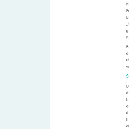
K
F
B
„
g
K
B
d
(
v
S
D
d
h
g
d
h
e