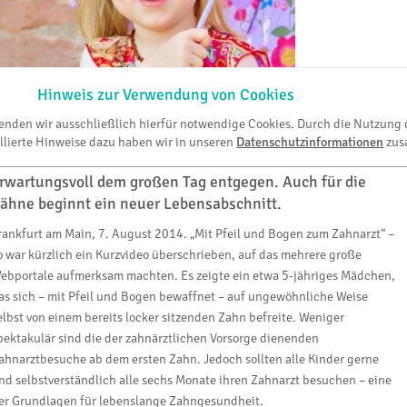
oto: Hüfner
Hinweis zur Verwendung von Cookies
enn sich die ersten Milchzähne verabschiedet haben,
wenden wir ausschließlich hierfür notwendige Cookies. Durch die Nutzung 
ann zeigt sich auch optisch: Der Schulanfang naht. Rund
llierte Hinweise dazu haben wir in unseren
Datenschutzinformationen
zus
0.000 ABC-Schützen sehen in Hessen 2014
rwartungsvoll dem großen Tag entgegen. Auch für die
ähne beginnt ein neuer Lebensabschnitt.
rankfurt am Main, 7. August 2014. „Mit Pfeil und Bogen zum Zahnarzt“ –
o war kürzlich ein Kurzvideo überschrieben, auf das mehrere große
ebportale aufmerksam machten. Es zeigte ein etwa 5-jähriges Mädchen,
as sich – mit Pfeil und Bogen bewaffnet – auf ungewöhnliche Weise
elbst von einem bereits locker sitzenden Zahn befreite. Weniger
pektakulär sind die der zahnärztlichen Vorsorge dienenden
ahnarztbesuche ab dem ersten Zahn. Jedoch sollten alle Kinder gerne
nd selbstverständlich alle sechs Monate ihren Zahnarzt besuchen – eine
er Grundlagen für lebenslange Zahngesundheit.