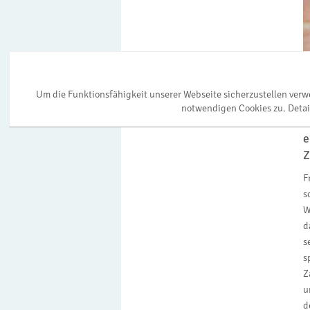
F
W
Um die Funktionsfähigkeit unserer Webseite sicherzustellen ver
d
notwendigen Cookies zu. Detai
5
e
Z
F
s
W
d
s
s
Z
u
d