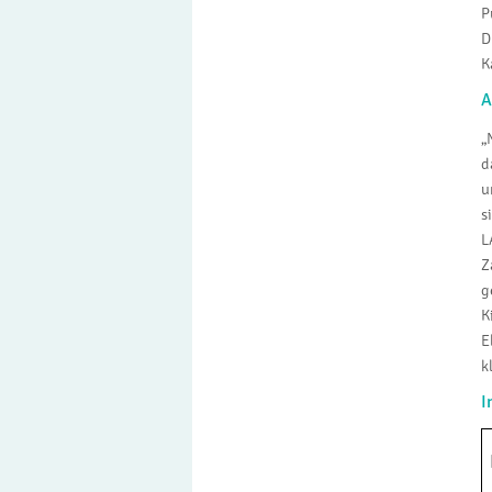
P
D
K
A
„
d
u
s
L
Z
g
K
E
k
I