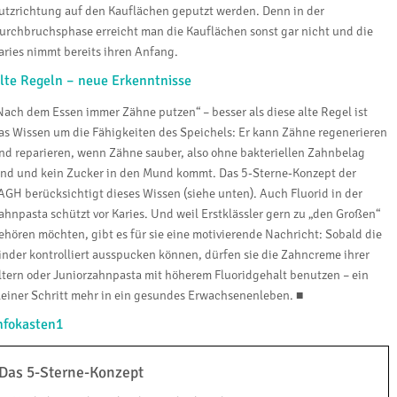
utzrichtung auf den Kauflächen geputzt werden. Denn in der
urchbruchsphase erreicht man die Kauflächen sonst gar nicht und die
aries nimmt bereits ihren Anfang.
lte Regeln – neue Erkenntnisse
Nach dem Essen immer Zähne putzen“ – besser als diese alte Regel ist
as Wissen um die Fähigkeiten des Speichels: Er kann Zähne regenerieren
nd reparieren, wenn Zähne sauber, also ohne bakteriellen Zahnbelag
ind und kein Zucker in den Mund kommt. Das 5-Sterne-Konzept der
AGH berücksichtigt dieses Wissen (siehe unten). Auch Fluorid in der
ahnpasta schützt vor Karies. Und weil Erstklässler gern zu „den Großen“
ehören möchten, gibt es für sie eine motivierende Nachricht: Sobald die
inder kontrolliert ausspucken können, dürfen sie die Zahncreme ihrer
ltern oder Juniorzahnpasta mit höherem Fluoridgehalt benutzen – ein
leiner Schritt mehr in ein gesundes Erwachsenenleben. ■
nfokasten1
Das 5-Sterne-Konzept