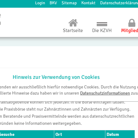
Login
BKV
Sitemap
Kontakt
Datenschutzerklärun
Startseite
Die KZVH
Mitglie
Hinweis zur Verwendung von Cookies
Praxisbörse
wenden wir ausschließlich hierfür notwendige Cookies. Durch die Nutzung 
llierte Hinweise dazu haben wir in unseren
Datenschutzinformationen
zus
it der Praxisbörse bietet die KZV Hessen einen besonderen Service.
raxisabgebende können sich jederzeit in die Börse eintragen lassen.
ie Praxisbörse steht nur Zahnärztinnen und Zahnärzten zur Verfügung.
n Beratende und Praxisvermittelnde werden aus datenschutzrechtlichen
ründen keine Informationen weitergegeben.
Gesuche
Ort
Datum