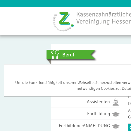
Menü
Beruf
ZäPP: Zä-Praxis-Panel
Um die Funktionsfähigkeit unserer Webseite sicherzustellen ver
notwendigen Cookies zu. Detai
Studierende
M
P
Assistenten
D
A
Fortbildung
G
Fortbildung:ANMELDUNG