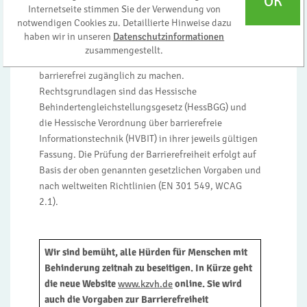
OK
Internetseite stimmen Sie der Verwendung von
Barrierefreiheit dieser Internetseite
notwendigen Cookies zu. Detaillierte Hinweise dazu
haben wir in unseren
Datenschutzinformationen
Das Redaktionsteam arbeitet daran, die Inhalte, die
zusammengestellt.
sich an Patienten und Patientinnen richten,
barrierefrei zugänglich zu machen.
Rechtsgrundlagen sind das Hessische
Behindertengleichstellungsgesetz (HessBGG) und
die Hessische Verordnung über barrierefreie
Informationstechnik (HVBIT) in ihrer jeweils gültigen
Fassung. Die Prüfung der Barrierefreiheit erfolgt auf
Basis der oben genannten gesetzlichen Vorgaben und
nach weltweiten Richtlinien (EN 301 549, WCAG
2.1).
Wir sind bemüht, alle Hürden für Menschen mit
Behinderung zeitnah zu beseitigen. In Kürze geht
die neue Website
www.kzvh.de
online. Sie wird
auch die Vorgaben zur Barrierefreiheit