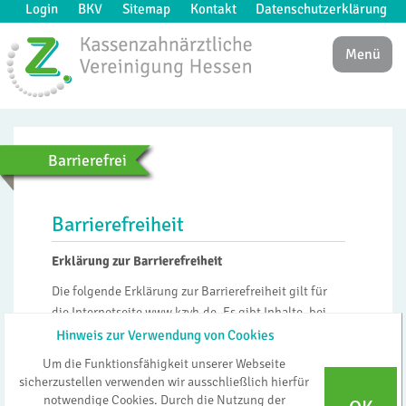
Login
BKV
Sitemap
Kontakt
Datenschutzerklärung
Menü
Barrierefrei
Barrierefreiheit
Erklärung zur Barrierefreiheit
Die folgende Erklärung zur Barrierefreiheit gilt für
die Internetseite www.kzvh.de. Es gibt Inhalte, bei
welchen der Informationsabruf beziehungsweise die
Hinweis zur Verwendung von Cookies
Zugänglichkeit für Menschen mit Behinderungen
Um die Funktionsfähigkeit unserer Webseite
nicht vollständig gegeben ist.
sicherzustellen verwenden wir ausschließlich hierfür
notwendige Cookies. Durch die Nutzung der